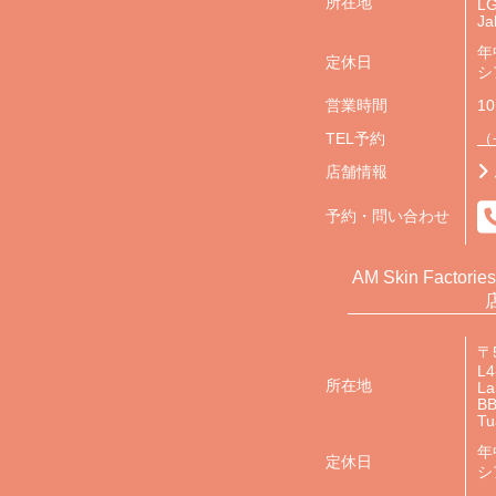
所在地
LG
Ja
年
定休日
シ
営業時間
10
TEL予約
（+
店舗情報
予約・問い合わせ
AM Skin Factorie
〒
L4
所在地
La
BB
Tu
年
定休日
シ