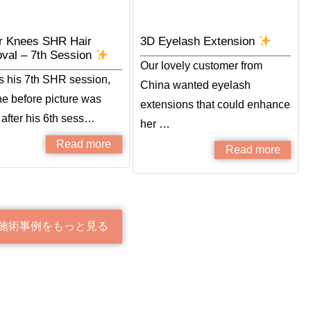
r Knees SHR Hair
3D Eyelash Extension
val – 7th Session
Our lovely customer from
is his 7th SHR session,
China wanted eyelash
he before picture was
extensions that could enhance
 after his 6th sess…
her …
Read more
Read more
施術事例をもっと見る