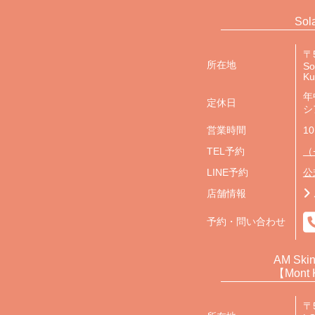
Sol
〒5
所在地
So
K
年
定休日
シ
営業時間
10
TEL予約
（
LINE予約
公
店舗情報
予約・問い合わせ
AM Skin
【Mont 
〒