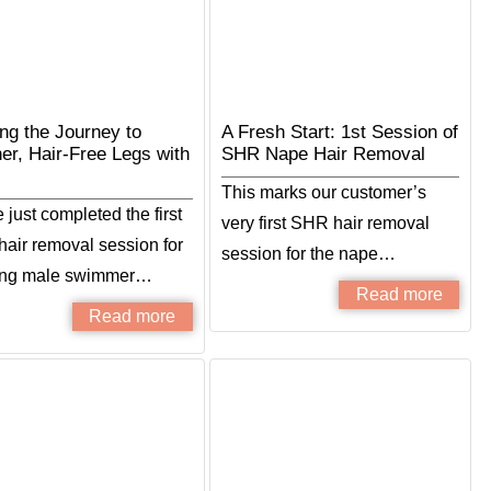
ing the Journey to
A Fresh Start: 1st Session of
er, Hair-Free Legs with
SHR Nape Hair Removal
This marks our customer’s
just completed the first
very first SHR hair removal
air removal session for
session for the nape…
ung male swimmer…
Read more
Read more