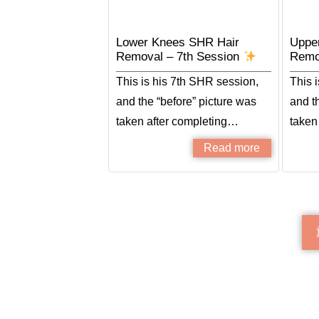
Lower Knees SHR Hair
Uppe
Removal – 7th Session
Remo
This is his 7th SHR session,
This 
and the “before” picture was
and t
taken after completing…
taken
Read more