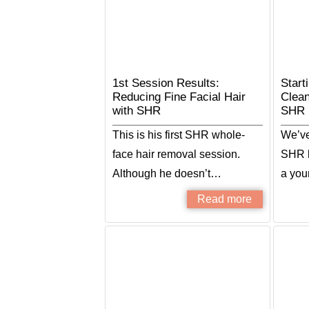
1st Session Results:
Start
Reducing Fine Facial Hair
Clean
with SHR
SHR
This is his first SHR whole-
We’ve 
face hair removal session.
SHR h
Although he doesn’t…
a yo
Read more