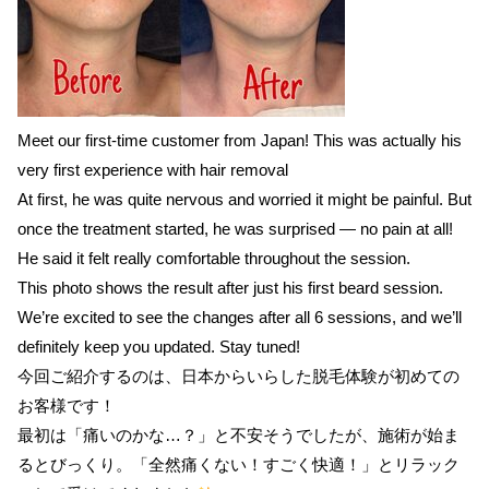
Meet our first-time customer from Japan! This was actually his
very first experience with hair removal
At first, he was quite nervous and worried it might be painful. But
once the treatment started, he was surprised — no pain at all!
He said it felt really comfortable throughout the session.
This photo shows the result after just his first beard session.
We’re excited to see the changes after all 6 sessions, and we’ll
definitely keep you updated. Stay tuned!
今回ご紹介するのは、日本からいらした脱毛体験が初めての
お客様です！
最初は「痛いのかな…？」と不安そうでしたが、施術が始ま
るとびっくり。「全然痛くない！すごく快適！」とリラック