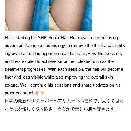
He is starting his SHR Super Hair Removal treatment using
advanced Japanese technology to remove the thick and slightly
ingrown hair on his upper knees. This is his very first session,
and he’s excited to achieve smoother, cleaner skin as the
treatment progresses. With each session, the hair will become
finer and less visible while also improving the overall skin
texture. We’ll continue his sessions and share updates on his
progress soon!
日本の最新SHRスーパーヘアリムーバル技術で、太くて埋も
れた毛を優しく取り除き、滑らかで美しい肌へ導きます。