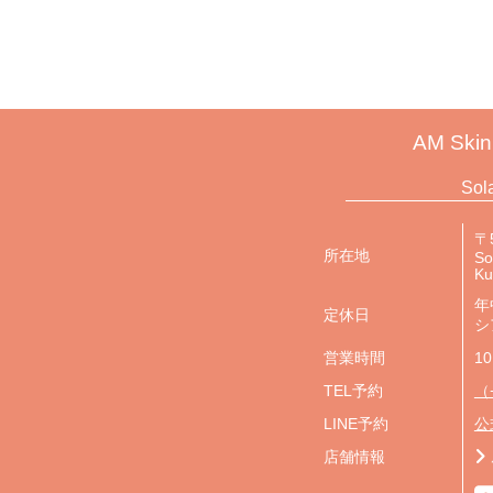
AM Skin
Sol
〒5
所在地
So
K
年
定休日
シ
営業時間
10
TEL予約
（
LINE予約
公
店舗情報