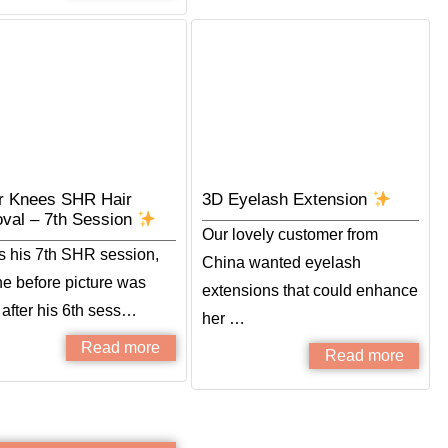
r Knees SHR Hair
3D Eyelash Extension
val – 7th Session
Our lovely customer from
is his 7th SHR session,
China wanted eyelash
he before picture was
extensions that could enhance
 after his 6th sess…
her …
Read more
Read more