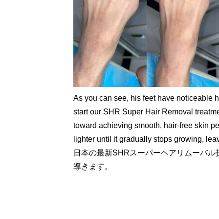
As you can see, his feet have noticeable h
start our SHR Super Hair Removal treatmen
toward achieving smooth, hair-free skin pe
lighter until it gradually stops growing, le
日本の最新SHRスーパーヘアリムーバ
導きます。