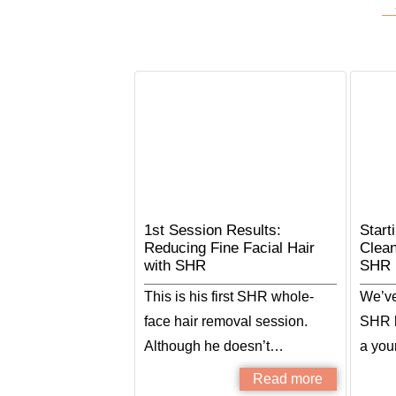
1st Session Results:
Start
Reducing Fine Facial Hair
Clean
with SHR
SHR
This is his first SHR whole-
We’ve 
face hair removal session.
SHR h
Although he doesn’t…
a yo
Read more