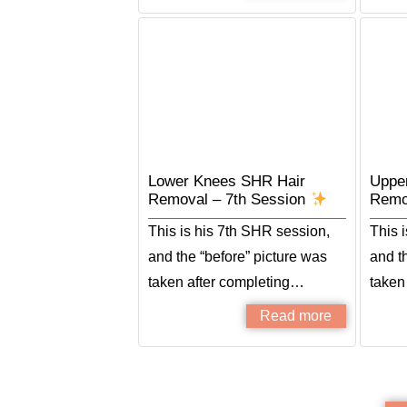
Lower Knees SHR Hair
Uppe
Removal – 7th Session
Remo
This is his 7th SHR session,
This 
and the “before” picture was
and t
taken after completing…
taken
Read more