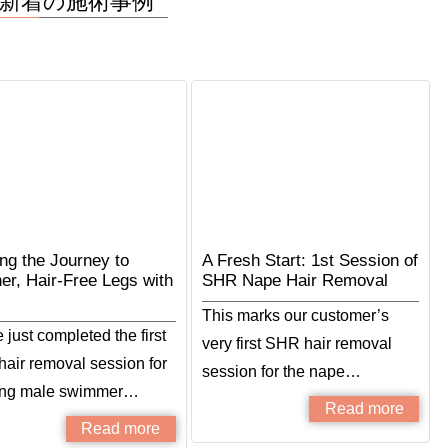
新着の施術事例
ing the Journey to
A Fresh Start: 1st Session of
er, Hair-Free Legs with
SHR Nape Hair Removal
This marks our customer’s
just completed the first
very first SHR hair removal
air removal session for
session for the nape…
ung male swimmer…
Read more
Read more