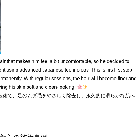
air that makes him feel a bit uncomfortable, so he decided to
t using advanced Japanese technology. This is his first step
rmanently. With regular sessions, the hair will become finer and
aving his skin soft and clean-looking.
ル技術で、足のムダ毛をやさしく除去し、永久的に滑らかな肌へ