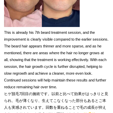
This is already his 7th beard treatment session, and the
improvement is clearly visible compared to the earlier sessions.
The beard hair appears thinner and more sparse, and as he
mentioned, there are areas where the hair no longer grows at
all, showing that the treatment is working effectively. With each
session, the hair growth cycle is further disrupted, helping to
slow regrowth and achieve a cleaner, more even look.
Continued sessions will help maintain these results and further
reduce remaining hair over time.
ヒゲ脱毛7回目の施術です。以前と比べて効果がはっきりと見
られ、毛が薄くなり、生えてこなくなった部分もあるとご本
人も実感されています。回数を重ねることで毛の成長が抑え