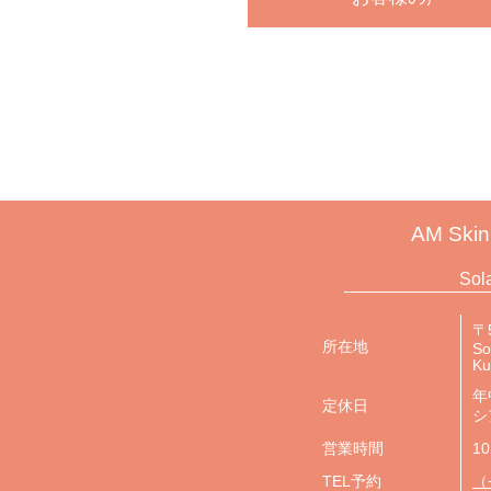
AM Skin
Sol
〒5
所在地
So
K
年
定休日
シ
営業時間
10
TEL予約
（