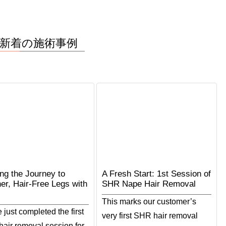
新着の施術事例
ing the Journey to
A Fresh Start: 1st Session of
er, Hair-Free Legs with
SHR Nape Hair Removal
This marks our customer’s
just completed the first
very first SHR hair removal
air removal session for