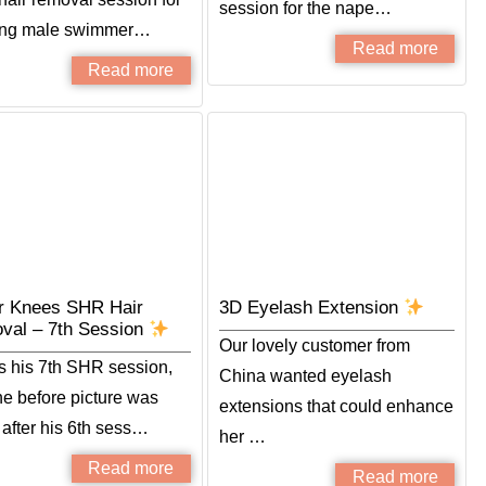
session for the nape…
ung male swimmer…
Read more
Read more
r Knees SHR Hair
3D Eyelash Extension
val – 7th Session
Our lovely customer from
is his 7th SHR session,
China wanted eyelash
he before picture was
extensions that could enhance
 after his 6th sess…
her …
Read more
Read more