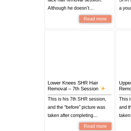
Although he doesn’t…
a yo
Read more
Lower Knees SHR Hair
Uppe
Removal – 7th Session
Remo
This is his 7th SHR session,
This 
and the “before” picture was
and t
taken after completing…
taken
Read more