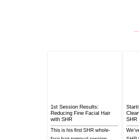
1st Session Results:
Start
Reducing Fine Facial Hair
Clean
with SHR
SHR
This is his first SHR whole-
We’ve 
face hair removal session.
SHR h