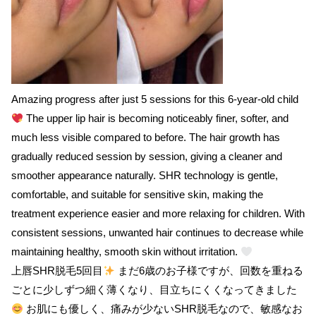
Amazing progress after just 5 sessions for this 6-year-old child
The upper lip hair is becoming noticeably finer, softer, and
much less visible compared to before. The hair growth has
gradually reduced session by session, giving a cleaner and
smoother appearance naturally. SHR technology is gentle,
comfortable, and suitable for sensitive skin, making the
treatment experience easier and more relaxing for children. With
consistent sessions, unwanted hair continues to decrease while
maintaining healthy, smooth skin without irritation.
上唇SHR脱毛5回目
まだ6歳のお子様ですが、回数を重ねる
ごとに少しずつ細く薄くなり、目立ちにくくなってきました
お肌にも優しく、痛みが少ないSHR脱毛なので、敏感なお