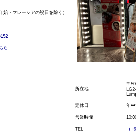
年始・マレーシアの祝日を除く）
152
ちら
〒50
所在地
LG2-
Lum
定休日
年中
営業時間
10:0
TEL
（+6