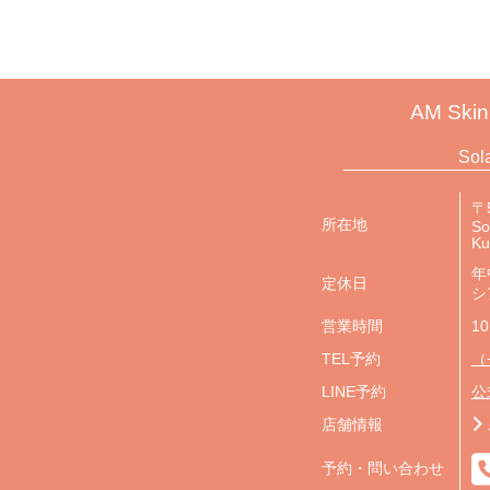
AM Skin
Sol
〒5
所在地
So
K
年
定休日
シ
営業時間
10
TEL予約
（
LINE予約
公
店舗情報
予約・問い合わせ