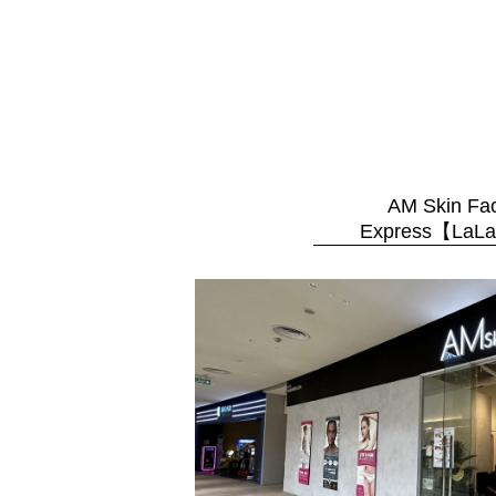
AM Skin Fac
Express【LaL