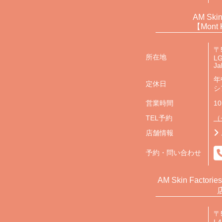
AM Skin
【Mont 
〒
所在地
LG
Ja
年
定休日
シ
営業時間
10
TEL予約
（+
店舗情報
予約・問い合わせ
AM Skin Factorie
〒